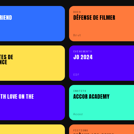
DOCS
RIEND
DÉFENSE DE FILMER
Brut
ÉVÉNEMENTS
TES DE
JO 2024
NCE
EDF
INSTITS
ITH LOVE ON THE
ACCOR ACADEMY
Accor
FICTIONS