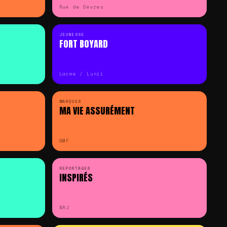
Rue de Sèvres
JEUNESSE
FORT BOYARD
Lacme / Lunii
MARQUES
MA VIE ASSURÉMENT
GMF
REPORTAGES
INSPIRÉS
NRJ