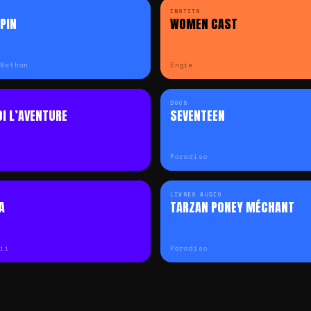
INSTITS
PIN
WOMEN CAST
 Nathan
Engie
DOCS
I L’AVENTURE
SEVENTEEN
Paradiso
LIVRES AUDIO
A
TARZAN PONEY MÉCHANT
nii
Paradiso