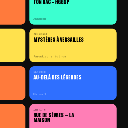
TON BAC – HGGSP
Annabac
JEUNESSE
MYSTÈRES À VERSAILLES
Paradiso / Nathan
MARQUES
AU-DELÀ DES LÉGENDES
Ubisoft
INSTITS
RUE DE SÈVRES — LA
MAISON