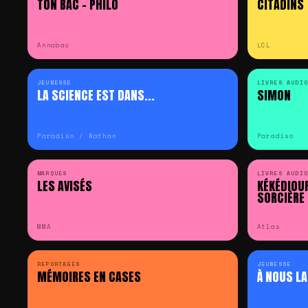
TON BAC – PHILO
CITADINS
Annabac
LCL
JEUNESSE
LIVRES AUDIO
LA SCIENCE EST DANS...
SIMON
Paradiso / Nathan
Paradiso
MARQUES
LIVRES AUDIO
LES AVISÉS
KÉKÉDIOUR
SORCIÈRE 
MMA
Atlas
REPORTAGES
JEUNESSE
MÉMOIRES EN CASES
À NOUS LA