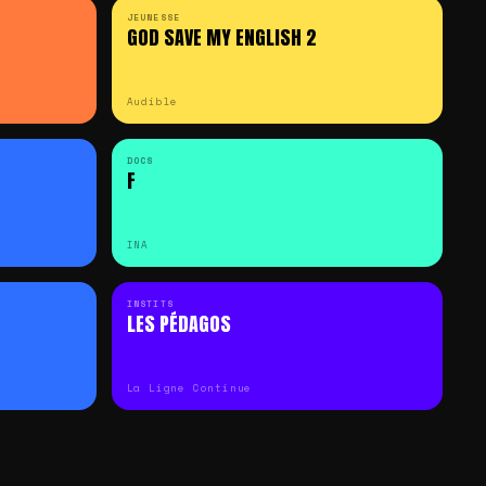
JEUNESSE
GOD SAVE MY ENGLISH 2
Audible
DOCS
F
INA
INSTITS
LES PÉDAGOS
La Ligne Continue