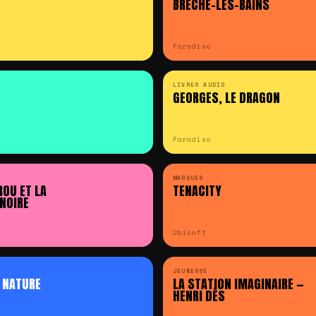
BRÈCHE-LES-BAINS
Paradiso
LIVRES AUDIO
GEORGES, LE DRAGON
Paradiso
MARQUES
OU ET LA
TENACITY
NOIRE
Ubisoft
JEUNESSE
 NATURE
LA STATION IMAGINAIRE —
HENRI DÈS