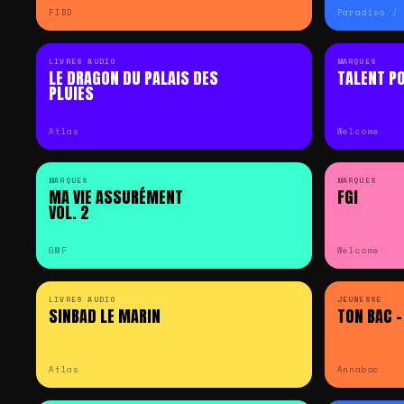
FIBD
Paradiso /
LIVRES AUDIO
MARQUES
LE DRAGON DU PALAIS DES
TALENT P
PLUIES
Atlas
Welcome
MARQUES
MARQUES
MA VIE ASSURÉMENT
FGI
VOL. 2
GMF
Welcome
LIVRES AUDIO
JEUNESSE
SINBAD LE MARIN
TON BAC –
Atlas
Annabac