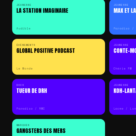
JEUNESSE
JEUNESSE
LA STATION IMAGINAIRE
MAX ET LA
Audible
Paradiso /
ÉVÉNEMENTS
JEUNESSE
GLOBAL POSITIVE PODCAST
CONTE-MO
Le Monde
Chérie FM
DOCS
JEUNESSE
TUEUR DE DRH
KOH-LANT
Paradiso / RMC
Lacme / Lu
MARQUES
GANGSTERS DES MERS