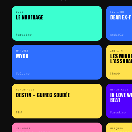
et
DOCS
FICTIONS
podcasts
LE NAUFRAGE
DEAR EX-F
Paradiso
Audible
MARQUES
INSTITS
MYOR
LES MINU
L’ASSURA
Welcome
Chubb
REPORTAGES
REPORTAGES
DESTIN — GUIREC SOUDÉE
IN LOVE W
BEAT
NRJ
Paradiso
JEUNESSE
MARQUES