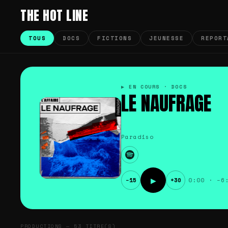
THE HOT LINE
TOUS
DOCS
FICTIONS
JEUNESSE
REPORT
The
▶ EN COURS · DOCS
Hot
LE NAUFRAGE
Line
—
Paradiso
Portfolio
de
▶
−15
+30
0:00 · −6
productions
audio
PRODUCTIONS — 53 TITRE(S)