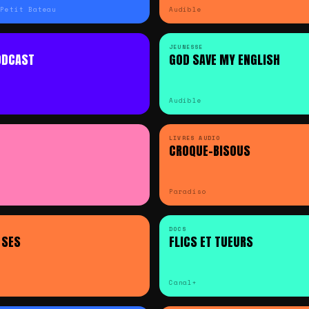
 Petit Bateau
Audible
JEUNESSE
ODCAST
GOD SAVE MY ENGLISH
Audible
LIVRES AUDIO
CROQUE-BISOUS
Paradiso
DOCS
 SES
FLICS ET TUEURS
Canal+